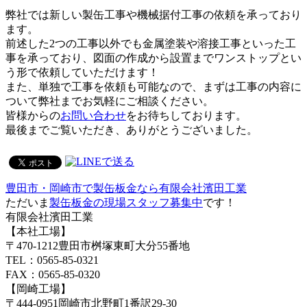
弊社では新しい製缶工事や機械据付工事の依頼を承っており
ます。
前述した2つの工事以外でも金属塗装や溶接工事といった工
事を承っており、図面の作成から設置までワンストップとい
う形で依頼していただけます！
また、単独で工事を依頼も可能なので、まずは工事の内容に
ついて弊社までお気軽にご相談ください。
皆様からの
お問い合わせ
をお待ちしております。
最後までご覧いただき、ありがとうございました。
豊田市・岡崎市で製缶板金なら有限会社濱田工業
ただいま
製缶板金の現場スタッフ募集中
です！
有限会社濱田工業
【本社工場】
〒470-1212豊田市桝塚東町大分55番地
TEL：0565-85-0321
FAX：0565-85-0320
【岡崎工場】
〒444-0951岡崎市北野町1番訳29-30