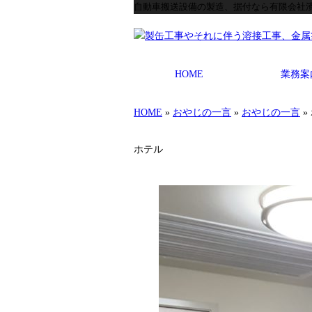
自動車搬送設備の製造、据付なら有限会社
HOME
業務案
HOME
»
おやじの一言
»
おやじの一言
»
ホテル