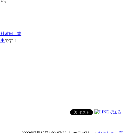
良い。
会社濱田工業
集中
です！