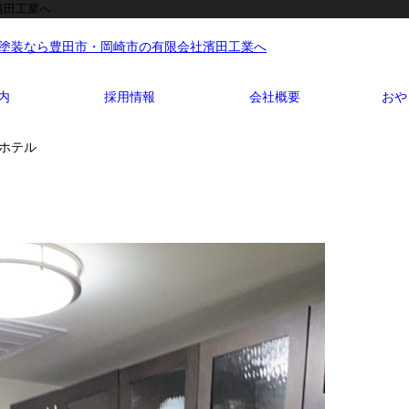
濱田工業へ
内
採用情報
会社概要
おや
 ホテル