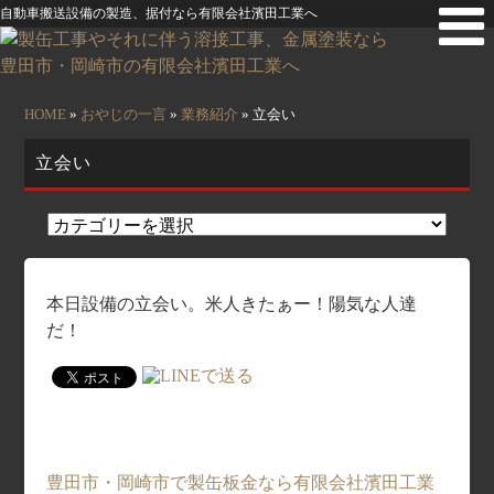
自動車搬送設備の製造、据付なら有限会社濱田工業へ
HOME
»
おやじの一言
»
業務紹介
» 立会い
立会い
本日設備の立会い。米人きたぁー！陽気な人達
だ！
豊田市・岡崎市で製缶板金なら有限会社濱田工業